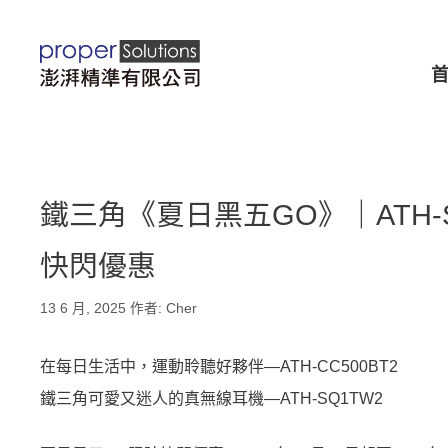
跳
至
主
要
內
容
鐵三角《夏日黑五GO》｜ATH-SQ
快閃優惠
13 6 月, 2025
作者:
Cher
在每日生活中，運動聆聽好夥伴—ATH-CC500BT2
鐵三角可愛又迷人的真無線耳機—ATH-SQ1TW2