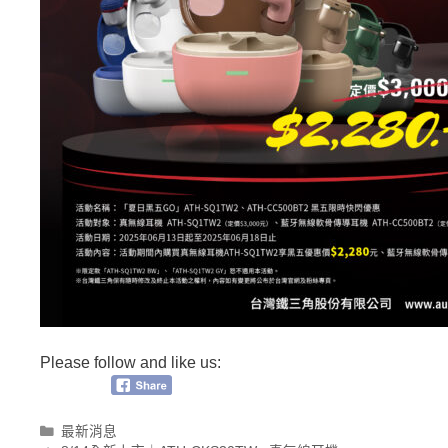
Please follow and like us:
分
最新消息