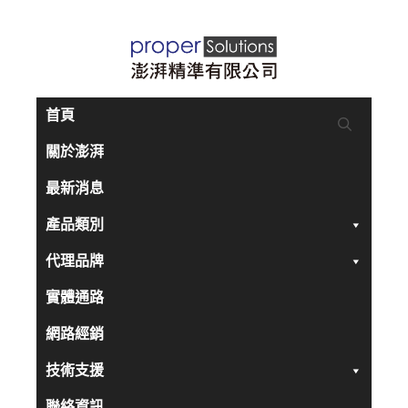
跳
至
主
要
首頁
內
關於澎湃
容
最新消息
產品類別
代理品牌
實體通路
網路經銷
技術支援
聯絡資訊