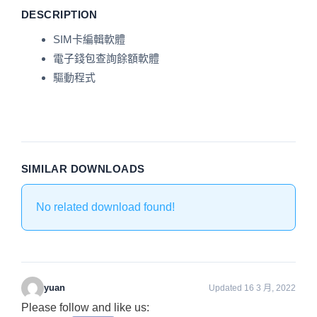
DESCRIPTION
SIM卡編輯軟體
電子錢包查詢餘額軟體
驅動程式
SIMILAR DOWNLOADS
No related download found!
yuan
Updated 16 3 月, 2022
Please follow and like us: