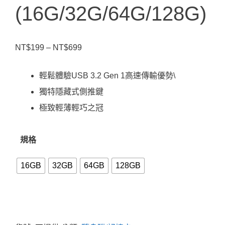
(16G/32G/64G/128G)
價
NT$
199
–
NT$
699
格
輕鬆體驗USB 3.2 Gen 1高速傳輸優勢\
範
獨特隱藏式側推鍵
圍：
極致輕薄輕巧之冠
NT$199
到
規格
NT$699
16GB
32GB
64GB
128GB