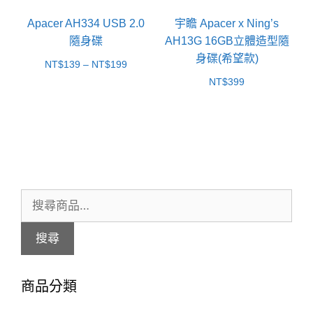
Apacer AH334 USB 2.0
宇瞻 Apacer x Ning’s
隨身碟
AH13G 16GB立體造型隨
身碟(希望款)
價
NT$
139
–
NT$
199
NT$
399
格
範
圍：
NT$139
到
NT$199
搜
尋
搜尋
關
鍵
商品分類
字: