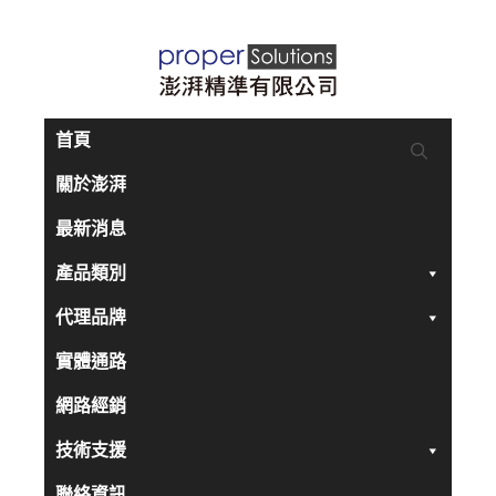
跳
至
主
要
首頁
內
關於澎湃
容
最新消息
產品類別
代理品牌
實體通路
網路經銷
技術支援
聯絡資訊