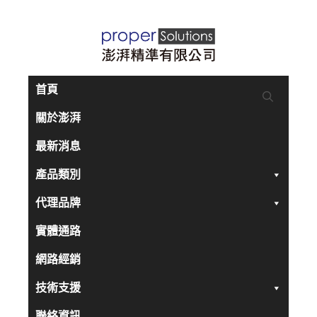
跳
至
主
要
首頁
內
關於澎湃
容
最新消息
產品類別
代理品牌
實體通路
網路經銷
技術支援
聯絡資訊