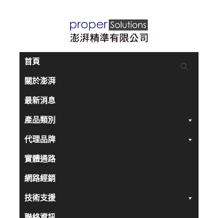
跳
至
主
要
首頁
內
關於澎湃
容
最新消息
產品類別
代理品牌
實體通路
網路經銷
技術支援
聯絡資訊