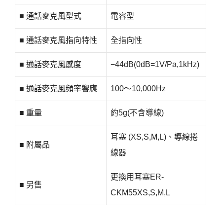
■ 通話麥克風型式
電容型
■ 通話麥克風指向特性
全指向性
■ 通話麥克風感度
−44dB(0dB=1V/Pa,1kHz)
■ 通話麥克風頻率響應
100～10,000Hz
■ 重量
約5g(不含導線)
耳塞 (XS,S,M,L)、導線捲
■ 附屬品
線器
更換用耳塞ER-
■ 另售
CKM55XS,S,M,L