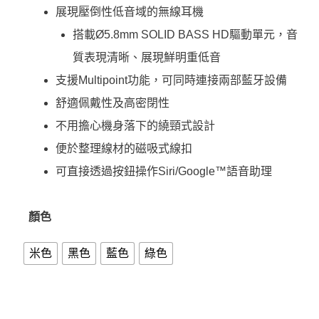
展現壓倒性低音域的無線耳機
搭載Ø5.8mm SOLID BASS HD驅動單元，音
質表現清晰、展現鮮明重低音
支援Multipoint功能，可同時連接兩部藍牙設備
舒適佩戴性及高密閉性
不用擔心機身落下的繞頸式設計
便於整理線材的磁吸式線扣
可直接透過按鈕操作Siri/Google™語音助理
顏色
米色
黑色
藍色
綠色