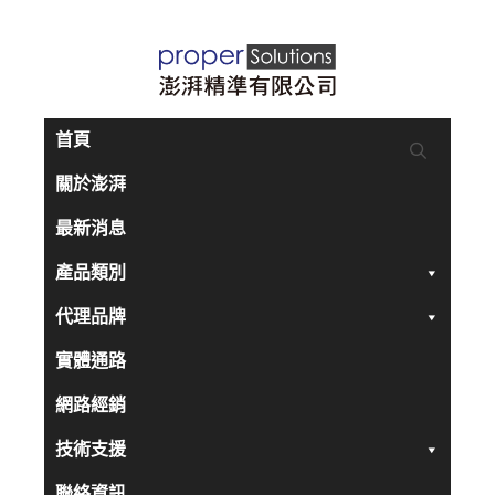
跳
至
主
要
首頁
內
關於澎湃
容
最新消息
產品類別
代理品牌
實體通路
網路經銷
技術支援
聯絡資訊