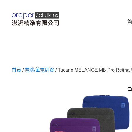
跳
至
主
要
內
容
首頁
/
電腦/筆電周邊
/ Tucano MELANGE MB Pro Reti