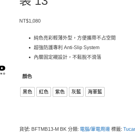
袋 13″
NT$
1,080
純色亮彩輕薄外型，方便攜帶不占空間
超強防護專利 Anti-Slip System
內層固定襯設計，不鬆脫不滑落
顏色
黑色
紅色
紫色
灰藍
海軍藍
貨號:
BFTMB13-M BK
分類:
電腦/筆電周邊
標籤:
Tuca