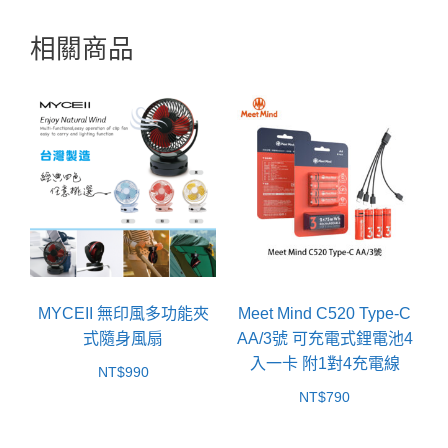
相關商品
MYCEII 無印風多功能夾
Meet Mind C520 Type-C
式隨身風扇
AA/3號 可充電式鋰電池4
入一卡 附1對4充電線
NT$
990
NT$
790