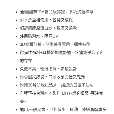
通過國際FDA食品級認證，多項抗菌標章
耐水洗重複使用，省錢又環保
超舒適膠原蛋白紗，親膚又柔軟
外層防潑水、阻隔UV
3D立體剪裁，時尚兼具實用，顯瘦有型
微彈性布料+耳掛帶加寬舒適不疼痛幾乎忘了它
的存在
久戴不臭．輕薄透氣．顯瘦設計
附專屬夾鏈袋，口罩收納方便又乾淨
附贈30片防脫妝墊片，讓您的口罩不沾妝
全程堅持台灣在地製作(MIT)~講究細節~專注完
美~
適用:一般民眾，戶外散步，運動，外送員騎車多