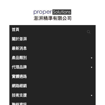
跳
至
主
要
首頁
內
關於澎湃
容
最新消息
產品類別
代理品牌
實體通路
網路經銷
技術支援
聯絡資訊