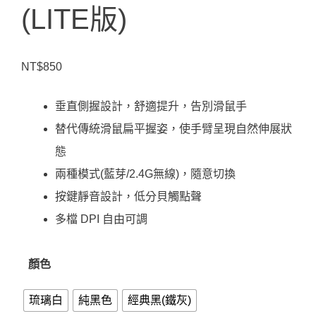
(LITE版)
NT$
850
垂直側握設計，舒適提升，告別滑鼠手
替代傳統滑鼠扁平握姿，使手臂呈現自然伸展狀
態
兩種模式(藍芽/2.4G無線)，隨意切換
按鍵靜音設計，低分貝觸點聲
多檔 DPI 自由可調
顏色
琉璃白
純黑色
經典黑(鐵灰)