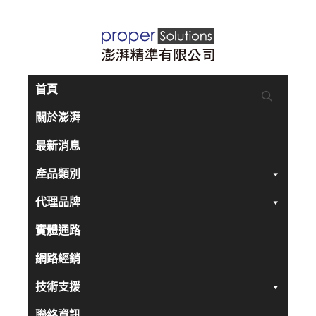
跳
至
主
要
首頁
內
關於澎湃
容
最新消息
產品類別
代理品牌
實體通路
網路經銷
技術支援
聯絡資訊