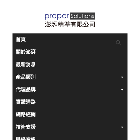
跳
至
主
要
首頁
內
關於澎湃
容
最新消息
產品類別
代理品牌
實體通路
網路經銷
技術支援
聯絡資訊