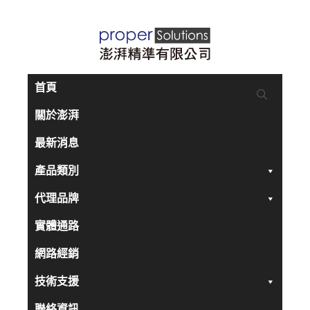
跳
至
主
要
首頁
內
關於澎湃
容
最新消息
產品類別
代理品牌
實體通路
網路經銷
技術支援
聯絡資訊