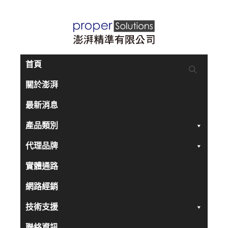
跳
至
主
要
首頁
內
關於澎湃
容
最新消息
產品類別
代理品牌
實體通路
網路經銷
技術支援
聯絡資訊