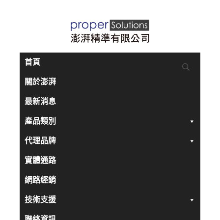
跳
至
主
要
首頁
內
關於澎湃
容
最新消息
產品類別
代理品牌
實體通路
網路經銷
技術支援
聯絡資訊