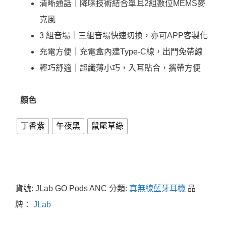
清晰通話｜降噪技術結合單耳2組數位MEMS麥
克風
3 組音場｜三組音場快速切換，亦可APP客製化
充電方便｜充電盒內建Type-C線，出門免帶線
輕巧舒適｜超纖薄小巧，入耳貼合，攜帶方便
顏色
丁香紫
午夜黑
鼠尾草綠
貨號:
JLab GO Pods ANC
分類:
真無線藍牙耳機
品
牌：
JLab