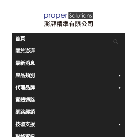
跳
至
主
要
首頁
內
關於澎湃
容
最新消息
產品類別
代理品牌
實體通路
網路經銷
技術支援
聯絡資訊