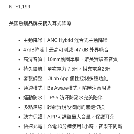
NT$
1,199
美國熱銷品牌長柄入耳式降噪
主動降噪｜ANC Hybrid 混合式主動降噪
47dB降噪｜最高可削減 -47 dB 外界噪音
高清音質｜10mm動圈單體，媲美實驗室音質
持久續航｜單次電力 7.5H，搭充電盒26H
客製調整 ｜JLab App 個性控制多種功能
通透模式｜Be Aware模式，隨時注意周遭
運動防水｜ IP55 防汗防潑水完美陪伴
多點連線｜輕鬆實現設備間的無縫切換
聽力保護｜APP可調整最大音量，保護耳朵
快速充電｜充電10分鐘使用1小時，音樂不間斷