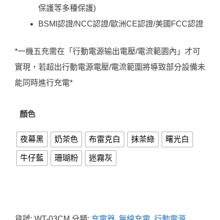
保護等多種保護)
BSMI認證/NCC認證/歐洲CE認證/美國FCC認證
*一機五充需在「行動電源输出電壓/電流範園內」才可
實現，若超出行動電源電壓/電流範圍將導致部分設備未
能同時進行充電*
顏色
夜幕黑
奶茶色
布雷克白
抹茶綠
曙光白
牛仔藍
珊瑚粉
迷霧灰
貨號:
WT-03CM
分類:
充電器
,
無線充電
,
行動電源