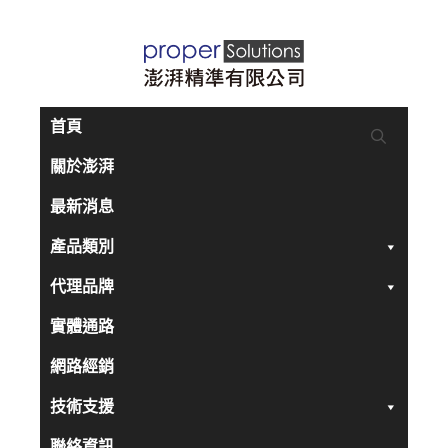
跳
至
主
要
首頁
內
關於澎湃
容
最新消息
產品類別
代理品牌
實體通路
網路經銷
技術支援
聯絡資訊