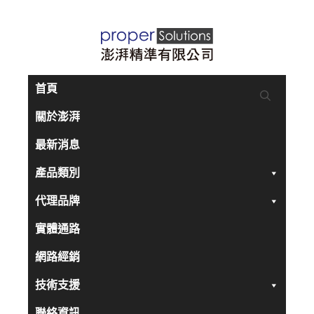
跳
至
主
要
首頁
內
關於澎湃
容
最新消息
產品類別
代理品牌
實體通路
網路經銷
技術支援
聯絡資訊