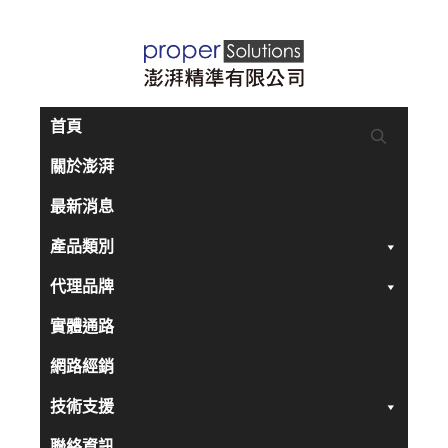
跳
至
主
要
首頁
內
關於澎湃
容
最新消息
產品類別
代理品牌
實體通路
網路經銷
技術支援
聯絡資訊