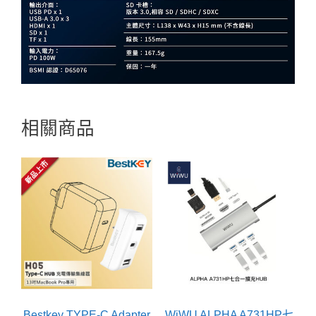
相關商品
Bestkey TYPE-C Adapter
WiWU ALPHA A731HP七