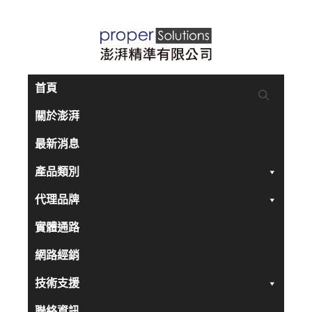
跳
至
主
要
首頁
內
關於澎湃
容
最新消息
產品類別
代理品牌
實體通路
網路經銷
技術支援
聯絡資訊