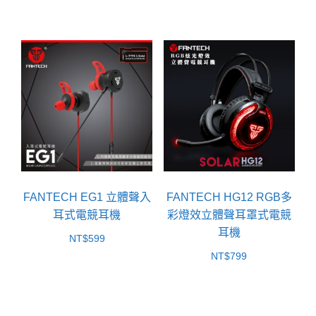
FANTECH EG1 立體聲入
FANTECH HG12 RGB多
耳式電競耳機
彩燈效立體聲耳罩式電競
耳機
NT$
599
NT$
799