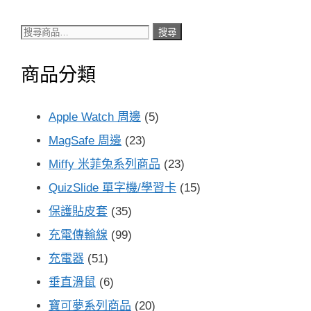
搜
搜尋
尋
商品分類
關
鍵
Apple Watch 周邊
(5)
字:
MagSafe 周邊
(23)
Miffy 米菲兔系列商品
(23)
QuizSlide 單字機/學習卡
(15)
保護貼皮套
(35)
充電傳輸線
(99)
充電器
(51)
垂直滑鼠
(6)
寶可夢系列商品
(20)