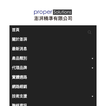
跳
至
主
要
首頁
內
關於澎湃
容
最新消息
產品類別
代理品牌
實體通路
網路經銷
技術支援
聯絡資訊