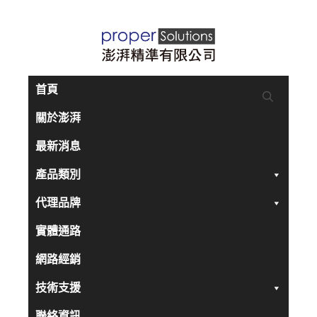
跳
至
主
要
首頁
內
關於澎湃
容
最新消息
產品類別
代理品牌
實體通路
網路經銷
技術支援
聯絡資訊