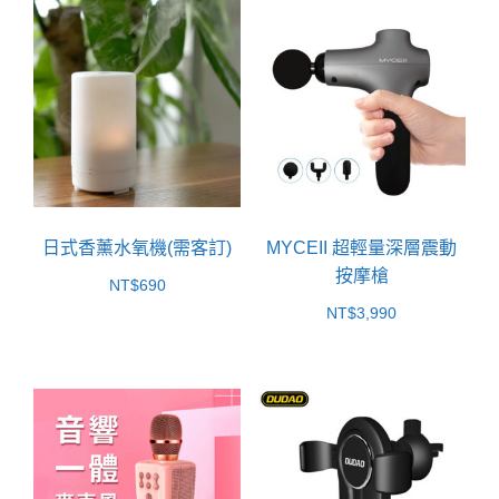
日式香薰水氧機(需客訂)
MYCEII 超輕量深層震動
按摩槍
NT$
690
NT$
3,990