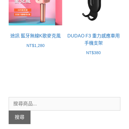
途訊 藍牙無線K歌麥克風
DUDAO F3 重力感應車用
手機支架
NT$
1,280
NT$
380
搜
尋
搜尋
關