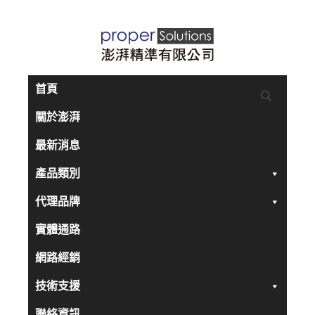
跳
至
主
要
首頁
內
關於澎湃
容
最新消息
產品類別
代理品牌
實體通路
網路經銷
技術支援
聯絡資訊