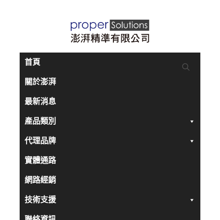
跳
至
主
要
首頁
內
關於澎湃
容
最新消息
產品類別
代理品牌
實體通路
網路經銷
技術支援
聯絡資訊